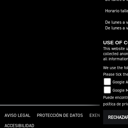
Horario tall
De lunes a 
De lunes a v
Abrimos de 1
USE OF 
cada mes, e
This website u
collected anon
Para más fac
all informatio
contáctanos
Atendemos e
We use the fol
694. Tambié
Please tick th
Google A
Google 
Puede encontra
política de pr
AVISO LEGAL
PROTECCIÓN DE DATOS
EXENCIÓN DE RESP
RECHAZA
ACCESIBILIDAD
CONDICIONE