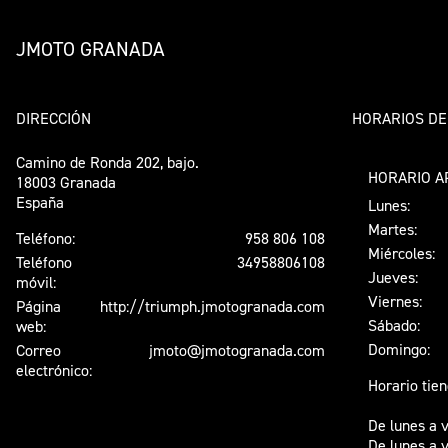
JMOTO GRANADA
DIRECCIÓN
HORARIOS DE
Camino de Ronda 202, bajo.
HORARIO A
18003 Granada
España
Lunes:
Martes:
Teléfono:
958 806 108
Miércoles:
Teléfono
34958806108
Jueves:
móvil:
Viernes:
Página
http://triumph.jmotogranada.com
Sábado:
web:
Domingo:
Correo
jmoto@jmotogranada.com
electrónico:
Horario tien
De lunes a 
De lunes a v