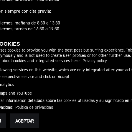
er, siempre con cita previa:
viernes, mañana de 8:30 a 13:30
iernes, tardes de 16:30 a 19:30
0:30 a 13:30, el primer y último sábado de
COOKIES
xceptuando los meses de julio y agosto.
ses cookies to provide you with the best possible surfing experience. Thi
ymously and is not used to create user profiles or for other further use.
ilidad a la hora de concertar una cita
n about cookies and integrated services here:
Privacy policy
 por whatsapp, te devolveremos una llamada.
n nuestros teléfonos 958 806 108 y 647 491
lowing services on this website, which are only integrated after your act
n por whatsapp.
e respective service and click on Accept:
nalytics
Maps and YouTube
r información detallada sobre las cookies utilizadas y su significado en
ivacidad:
Política de privacidad
ONSABILIDAD
R
ACEPTAR
S GENERALES